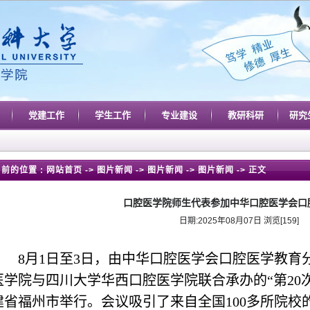
党建工作
学生工作
专业建设
教研科研
研究
前的位置 :
网站首页
->
图片新闻
->
图片新闻
->
图片新闻
-> 正文
口腔医学院师生代表参加中华口腔医学会口
日期:2025年08月07日 浏览[
159
]
8
月
1
日至
3
日，由中华口腔医学会口腔医学教育
医学院与四川大学华西口腔医学院联合承办的“第
20
建省福州市举行。会议吸引了来自全国
100
多所院校